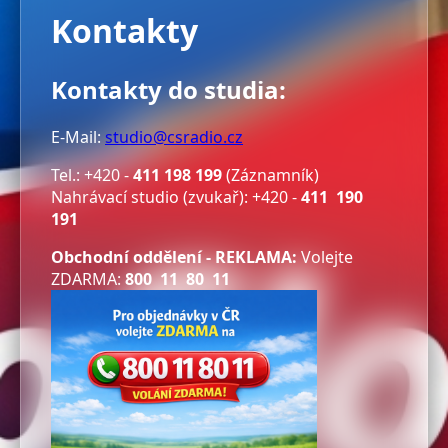
Kontakty
Kontakty do studia:
E-Mail:
studio@csradio.cz
Tel.: +420 -
411 198 199
(Záznamník)
Nahrávací studio (zvukař): +420 -
411 190
191
Obchodní oddělení - REKLAMA:
Volejte
ZDARMA:
800 11 80 11