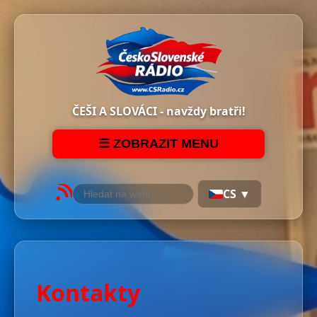
ČEŠI A SLOVÁCI - navždy bratři!
☰ ZOBRAZIT MENU
CS ▼
Kontakty