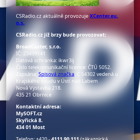
CSRadio.cz aktuálně provozuje
XCenter.eu,
o.s.
CSRadio.cz již brzy bude provozovat:
B
roadCaster, s.r.o.
IČ: 23499141
Datová schránka: ikwr3ij
Číslo telekomunikační licence: ČTÚ 5052.
Zapsána:
Spisová značka
: C 54302 vedená u
Krajského soudu v Ústí nad Labem
Nová Výstavba 218.
435 21 Obrnice
Kontaktní adresa:
MySOFT.cz
Skyřická 8.
434 01 Most
Telefon: +420 -
4111 90 111
(zákaznická