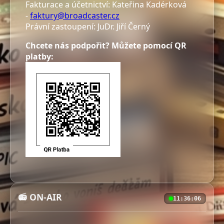
Fakturace a účetnictví: Kateřina Kadérková
-
faktury@broadcaster.cz
Právní zastoupení: JuDr. Jiří Černý
Chcete nás podpořit? Můžete pomocí QR
platby:
📻 ON-AIR
11:36:07