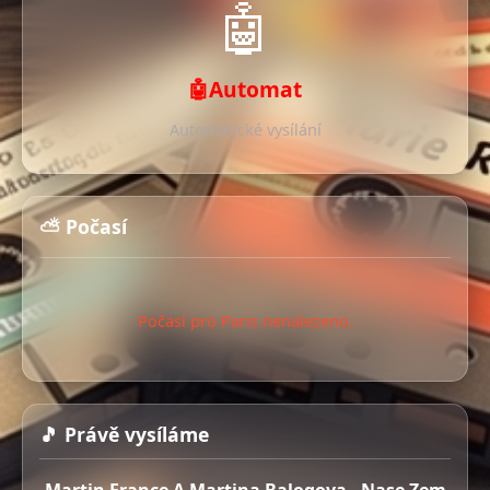
🤖
🤖Automat
Automatické vysílání
⛅ Počasí
Počasí pro Paris nenalezeno.
🎵 Právě vysíláme