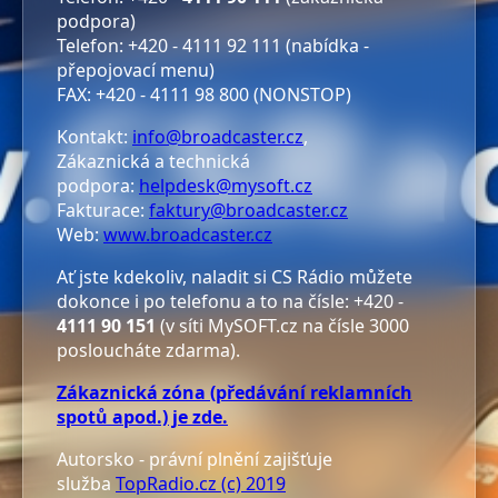
podpora)
Telefon: +420 - 4111 92 111 (nabídka -
přepojovací menu)
FAX: +420 - 4111 98 800 (NONSTOP)
Kontakt:
info@broadcaster.cz
,
Zákaznická a technická
podpora:
helpdesk@mysoft.cz
Fakturace:
faktury@broadcaster.cz
Web:
www.broadcaster.cz
Ať jste kdekoliv, naladit si CS Rádio můžete
dokonce i po telefonu a to na čísle: +420 -
4111 90 151
(v síti MySOFT.cz na čísle 3000
posloucháte zdarma).
Zákaznická zóna (předávání reklamních
spotů apod.) je zde.
Autorsko - právní plnění zajišťuje
služba
TopRadio.cz (c) 2019