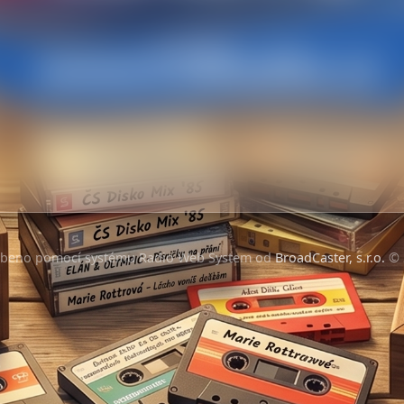
obeno pomocí systému Radio Web System od
BroadCaster, s.r.o.
© 