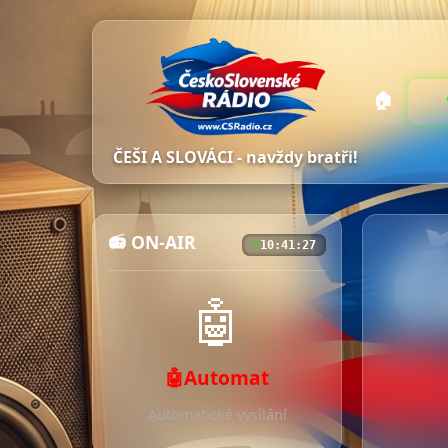
🏠
ČEŠI A SLOVÁCI - navždy bratři!
📻 ON-AIR
10:41:29
🤖
🤖Automat
Automatické vysílání