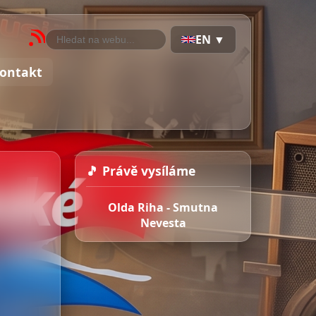
EN ▼
ontakt
🎵 Právě vysíláme
Olda Riha - Smutna
Nevesta