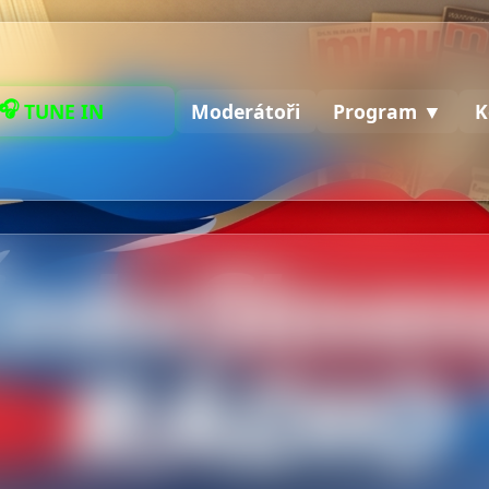
🎧
NALADIT
Moderátoři
Program ▼
K