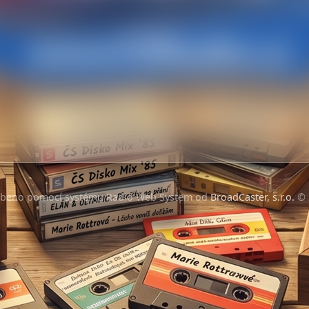
obeno pomocí systému Radio Web System od
BroadCaster, s.r.o.
© 