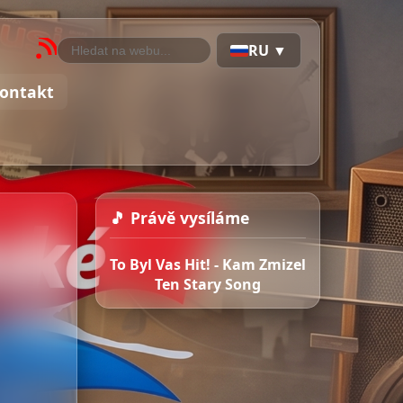
RU ▼
ontakt
🎵 Právě vysíláme
To Byl Vas Hit! - Kam Zmizel
Ten Stary Song