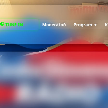
🎧
NALADIT
Moderátoři
Program ▼
K