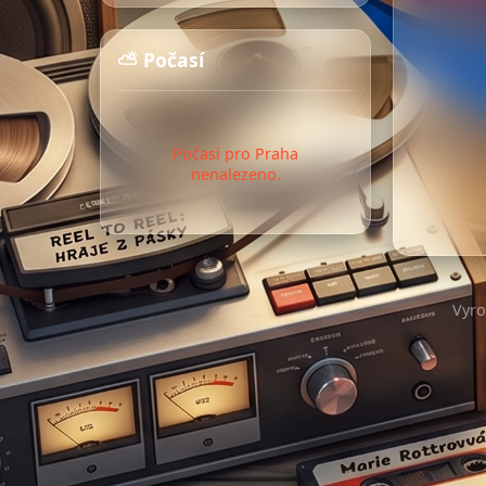
⛅ Počasí
Počasí pro Praha
nenalezeno.
Vyr