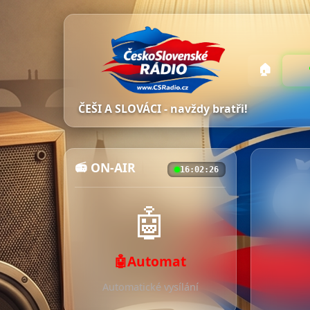
🏠
ČEŠI A SLOVÁCI - navždy bratři!
📻 ON-AIR
16:02:28
🤖
🤖Automat
Automatické vysílání